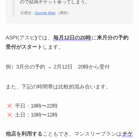
ので結局チケット余ってしまう。
引用元：
Google Map
（男性）
ASPI(アスピ
)
では、
毎月12日の20時
に
来月分の予約
受付がスタート
します。
例）3月分の予約 → 2月12日 20時から受付
また、下記の時間帯は比較的混み合います。
平日：18時〜22時
土日：10時〜12時
他店を利用する
こともでき、マンスリープランは
チケ