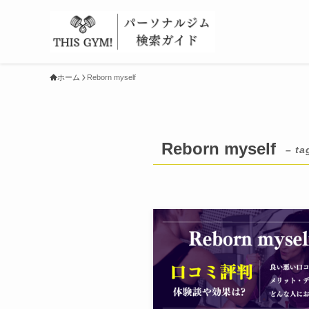
ホーム
Reborn myself
Reborn myself
– ta