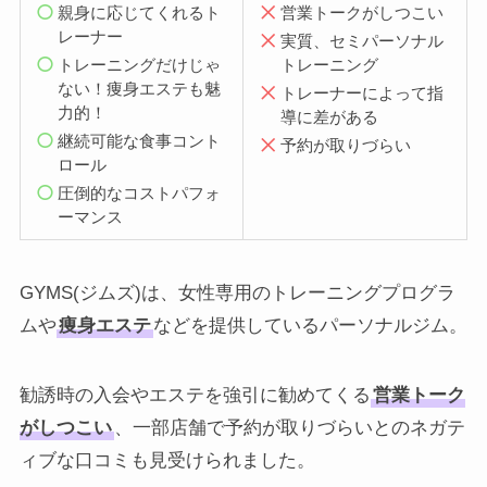
親身に応じてくれるト
営業トークがしつこい
レーナー
実質、セミパーソナル
トレーニングだけじゃ
トレーニング
ない！痩身エステも魅
トレーナーによって指
力的！
導に差がある
継続可能な食事コント
予約が取りづらい
ロール
圧倒的なコストパフォ
ーマンス
GYMS(ジムズ)は、女性専用のトレーニングプログラ
ムや
痩身エステ
などを提供しているパーソナルジム。
勧誘時の入会やエステを強引に勧めてくる
営業トーク
がしつこい
、一部店舗で予約が取りづらいとのネガテ
ィブな口コミも見受けられました。