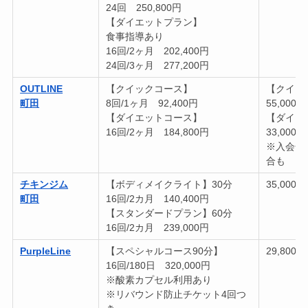
24回 250,800円
【ダイエットプラン】
食事指導あり
16回/2ヶ月 202,400円
24回/3ヶ月 277,200円
OUTLINE
【クイックコース】
【クイッ
町田
8回/1ヶ月 92,400円
55,000円
【ダイエットコース】
【ダイエ
16回/2ヶ月 184,800円
33,000円
※入会金
合も
チキンジム
【ボディメイクライト】30分
35,000円
町田
16回/2カ月 140,400円
【スタンダードプラン】60分
16回/2カ月 239,000円
PurpleLine
【スペシャルコース90分】
29,800円
16回/180日 320,000円
※酸素カプセル利用あり
※リバウンド防止チケット4回つ