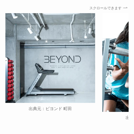
スクロールできます
出典元：ビヨンド 町田
出典