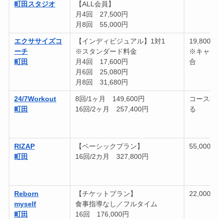
町田スタジオ
【ALL会員】
月4回 27,500円
月8回 55,000円
エクササイズコ
【インディビジュアル】1対1
19,800
ーチ
※スタンダード料金
※キャン
町田
月4回 17,600円
合
月6回 25,080円
月8回 31,680円
24/7Workout
8回/1ヶ月 149,600円
コース料
町田
16回/2ヶ月 257,400円
る
RIZAP
【ベーシックプラン】
55,000円
町田
16回/2カ月 327,800円
Reborn
【チケットプラン】
22,000円
myself
食事指導なし／フルタイム
町田
16回 176,000円