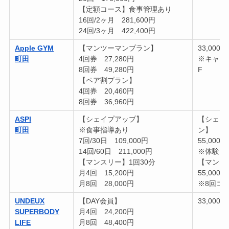
【定額コース】食事管理あり
16回/2ヶ月 281,600円
24回/3ヶ月 422,400円
Apple GYM
【マンツーマンプラン】
33,000円
町田
4回券 27,280円
※キャン
8回券 49,280円
F
【ペア割プラン】
4回券 20,460円
8回券 36,960円
ASPI
【シェイプアップ】
【シェイ
町田
※食事指導あり
ン】
7回/30日 109,000円
55,000
14回/60日 211,000円
※体験当
【マンスリー】1回30分
【マンス
月4回 15,200円
55,000
月8回 28,000円
※8回コ
UNDEUX
【DAY会員】
33,000円
SUPERBODY
月4回 24,200円
LIFE
月8回 48,400円