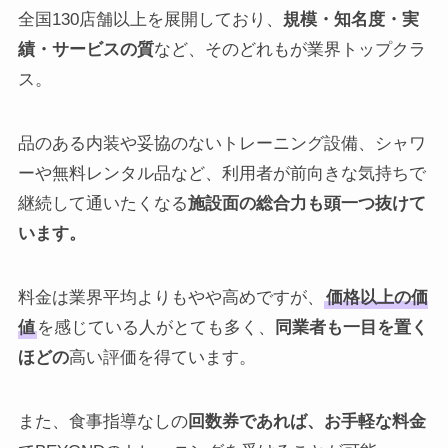
全国130店舗以上を展開しており、
規模・知名度・実
績・サービスの質
など、そのどれもが業界トップクラ
ス。
品のある内装や妥協のないトレーニング設備、シャワ
ーや無料レンタル品など、利用者が前向きな気持ちで
継続して通いたくなる
施設面の総合力も頭一つ抜けて
います。
料金は業界平均よりもやや高めですが、
価格以上の価
値
を感じている人がとても多く、
同業者も一目を置く
ほどの
高い評価を得ています。
また、食事指導なしの
回数券であれば、お手軽な料金