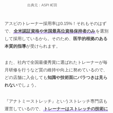
出典元：ASPI 町田
出
アスピのトレーナー採用率は0.15%！それもそのはず
で、
全米認証資格や米国最高位資格保持者のみ
を選別
して採用しているから。そのため、
医学的根拠のある
本質的指導
が受けられます。
また、社内で全国最優秀賞に選ばれたトレーナーが毎
月研修を行うなど質の維持や向上に努めているので、
どの店舗に入会しても
知識や技術面にバラつきは見ら
れない
でしょう。
『アナトミーストレッチ』というストレッチ専門店も
運営しているので、
トレーナーはストレッチの技術に