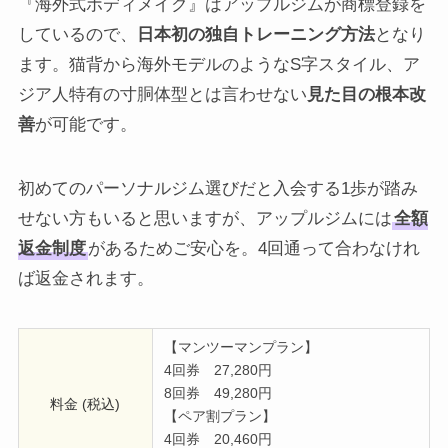
『海外式ボディメイク』はアップルジムが商標登録を
しているので、
日本初の独自トレーニング方法
となり
ます。猫背から海外モデルのようなS字スタイル、ア
ジア人特有の寸胴体型とは言わせない
見た目の根本改
善
が可能です。
初めてのパーソナルジム選びだと入会する1歩が踏み
せない方もいると思いますが、アップルジムには
全額
返金制度
があるためご安心を。4回通って合わなけれ
ば返金されます。
【マンツーマンプラン】
4回券 27,280円
8回券 49,280円
料金 (税込)
【ペア割プラン】
4回券 20,460円