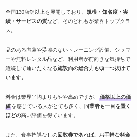
全国130店舗以上を展開しており、
規模・知名度・実
績・サービスの質
など、そのどれもが業界トップクラ
ス。
品のある内装や妥協のないトレーニング設備、シャワ
ーや無料レンタル品など、利用者が前向きな気持ちで
継続して通いたくなる
施設面の総合力も頭一つ抜けて
います。
料金は業界平均よりもやや高めですが、
価格以上の価
値
を感じている人がとても多く、
同業者も一目を置く
ほどの
高い評価を得ています。
また、食事指導なしの
回数券であれば、お手軽な料金