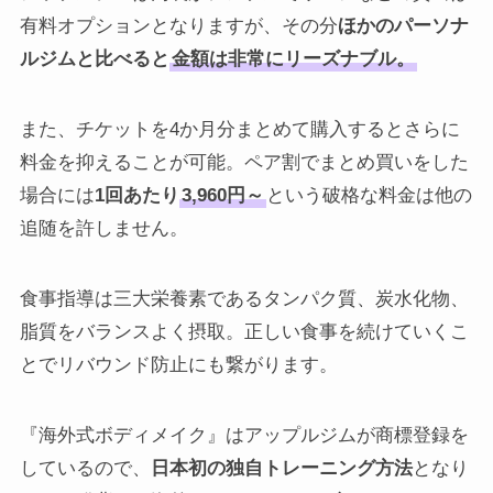
有料オプションとなりますが、その分
ほかのパーソナ
ルジムと比べると
金額は非常にリーズナブル。
また、チケットを4か月分まとめて購入するとさらに
料金を抑えることが可能。ペア割でまとめ買いをした
場合には
1回あたり
3,960円～
という破格な料金は他の
追随を許しません。
食事指導は三大栄養素であるタンパク質、炭水化物、
脂質をバランスよく摂取。正しい食事を続けていくこ
とでリバウンド防止にも繋がります。
『海外式ボディメイク』はアップルジムが商標登録を
しているので、
日本初の独自トレーニング方法
となり