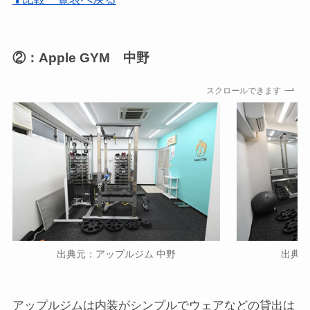
②：Apple GYM 中野
スクロールできます
出典元：アップルジム 中野
出典元
アップルジムは内装がシンプルでウェアなどの貸出は