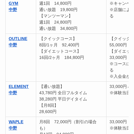
GYM
週1回 14,800円
※キャンペーン
中野
通い放題 19,800円
※店舗によ
【マンツーマン】
る
週1回 24,800円
通い放題 34,800円
OUTLINE
【クイックコース】
【クイック
中野
8回/1ヶ月 92,400円
55,000円
【ダイエットコース】
【ダイエッ
16回/2ヶ月 184,800円
33,000円
※コースに
る
※入会金が
ELEMENT
【通い放題】
33,000円→1
中野
43,780円 全日フルタイム
※体験当日
38,280円 平日デイタイム
【月8回】
28,600円
WAPLE
月8回 72,000円（割引の場合
33,000円
中野
も）
※体験当日