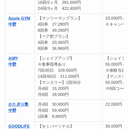
16回/2ヶ月 281,600円
24回/3ヶ月 422,400円
Apple GYM
【マンツーマンプラン】
33,000円→1
中野
4回券 27,280円
※キャンペー
8回券 49,280円
【ペア割プラン】
4回券 20,460円
8回券 36,960円
ASPI
【シェイプアップ】
【シェイプ
中野
※食事指導あり
55,000円→
7回/30日 109,000円
※体験当日
14回/60日 211,000円
【マンスリ
【マンスリー】1回30分
55,000円→
月4回 15,200円
※8回コース
月8回 28,000円
かたぎり塾
月4回 30,800円
22,000円
中野
月8回 59,400円
1回券 8,800円
GOODLIFE
【セミパーソナル】
30,000円