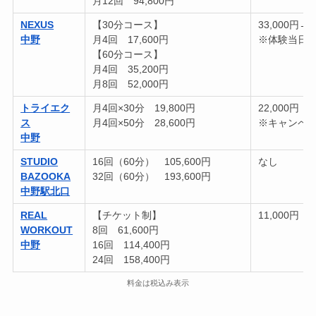
月12回 94,800円
NEXUS
【30分コース】
33,000円→0
中野
月4回 17,600円
※体験当日
【60分コース】
月4回 35,200円
月8回 52,000円
トライエク
月4回×30分 19,800円
22,000円
ス
月4回×50分 28,600円
※キャンペ
中野
STUDIO
16回（60分） 105,600円
なし
BAZOOKA
32回（60分） 193,600円
中野駅北口
REAL
【チケット制】
11,000円
WORKOUT
8回 61,600円
中野
16回 114,400円
24回 158,400円
料金は税込み表示