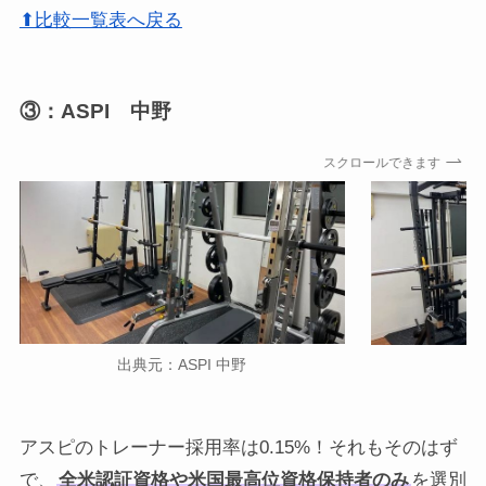
⬆比較一覧表へ戻る
③：ASPI 中野
スクロールできます
出典元：ASPI 中野
出
アスピのトレーナー採用率は0.15%！それもそのはず
で、
全米認証資格や米国最高位資格保持者のみ
を選別